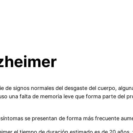
lzheimer
ie de signos normales del desgaste del cuerpo, alg
luso una falta de memoria leve que forma parte del p
 síntomas se presentan de forma más frecuente aume
mer el tiempo de duración estimado es de 20 años, y